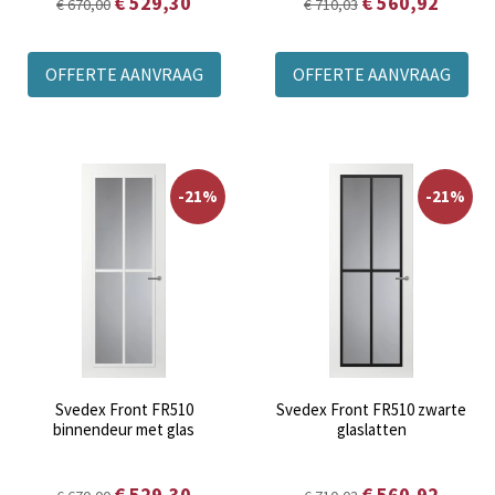
€ 529,30
€ 560,92
€ 670,00
€ 710,03
OFFERTE AANVRAAG
OFFERTE AANVRAAG
-21%
-21%
Svedex Front FR510
Svedex Front FR510 zwarte
binnendeur met glas
glaslatten
€ 529,30
€ 560,92