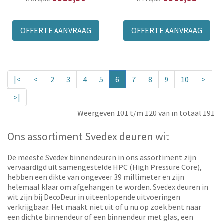
OFFERTE AANVRAAG
OFFERTE AANVRAAG
|<
<
2
3
4
5
6
7
8
9
10
>
>|
Weergeven 101 t/m 120 van in totaal 191
Ons assortiment Svedex deuren wit
De meeste Svedex binnendeuren in ons assortiment zijn
vervaardigd uit samengestelde HPC (High Pressure Core),
hebben een dikte van ongeveer 39 millimeter en zijn
helemaal klaar om afgehangen te worden. Svedex deuren in
wit zijn bij DecoDeur in uiteenlopende uitvoeringen
verkrijgbaar. Het maakt niet uit of u nu op zoek bent naar
een dichte binnendeur of een binnendeur met glas, een