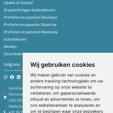
Opdek of stomp?
Draairichtingen buitendeuren
Profielen en panelen DecoDeur
Profielen en panelen Skantrae
Profielen en panelen Weekamp
Schuifdeuren
Merken
Geschiedenis
Wij gebruiken cookies
Volg ons
Wij maken gebruik van cookies en
andere tracking-technologieën om uw
surfervaring op onze website te
DecoDeur B.V.
verbeteren, om gepersonaliseerde
Binnendelta 9d
inhoud en advertenties te tonen, om
1261 WZ Blaricum
ons websiteverkeer te analyseren en
Nederland
om te begrijpen waar onze bezoekers
+31 35 7605600