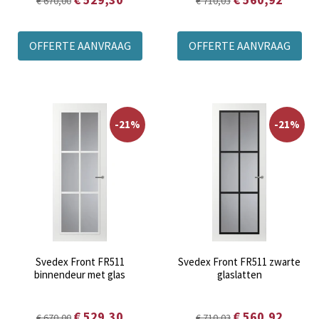
€ 670,00
€ 710,03
OFFERTE AANVRAAG
OFFERTE AANVRAAG
-21%
-21%
Svedex Front FR511
Svedex Front FR511 zwarte
binnendeur met glas
glaslatten
€ 529,30
€ 560,92
€ 670,00
€ 710,03