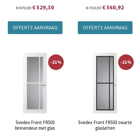
€ 529,30
€ 560,92
€ 670,00
€ 710,03
OFFERTE AANVRAAG
OFFERTE AANVRAAG
-21%
-21%
Svedex Front FR503
Svedex Front FR503 zwarte
binnendeur met glas
glaslatten