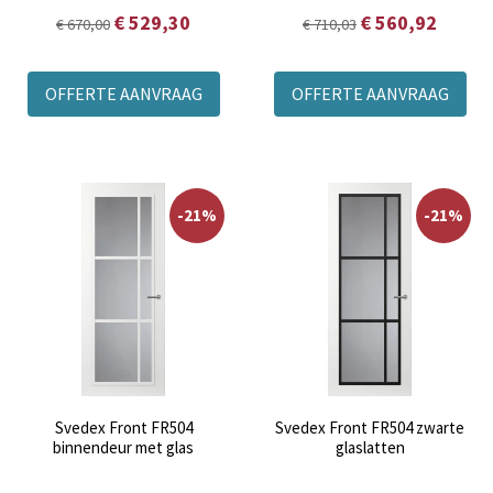
€ 529,30
€ 560,92
€ 670,00
€ 710,03
OFFERTE AANVRAAG
OFFERTE AANVRAAG
-21%
-21%
Svedex Front FR504
Svedex Front FR504 zwarte
binnendeur met glas
glaslatten