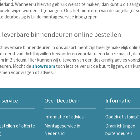
erland. Wanneer u hiervan gebruik wenst te maken, dan kunt u dit aang
onele wijze worden afgehangen. Ook het monteren van de kogellager sch
 deurbeslag is bij de montageservice inbegrepen.
t leverbare binnendeuren online bestellen
ect leverbare binnendeuren in ons assortiment zijn heel gemakkelijk onl
ver eerst van dichtbij willen bewonderen voordat u een keuze maakt, dan
 in Blaricum. Hier kunnen wij u tevens van een deskundig advies voorz
euren. Mocht de
showroom
toch iets te ver uit de buurt liggen, dan ku
men voor vragen of advies.
nservice
Over DecoDeur
Informatie
Informatie of advies
Opdek of stomp?
estellen of offerte
Montageservice in
Draairichtingen
g
Nederland
buitendeuren