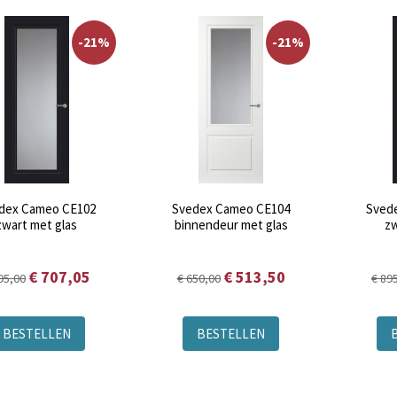
-21%
-21%
dex Cameo CE102
Svedex Cameo CE104
Sved
zwart met glas
binnendeur met glas
zw
€ 707,05
€ 513,50
95,00
€ 650,00
€ 89
BESTELLEN
BESTELLEN