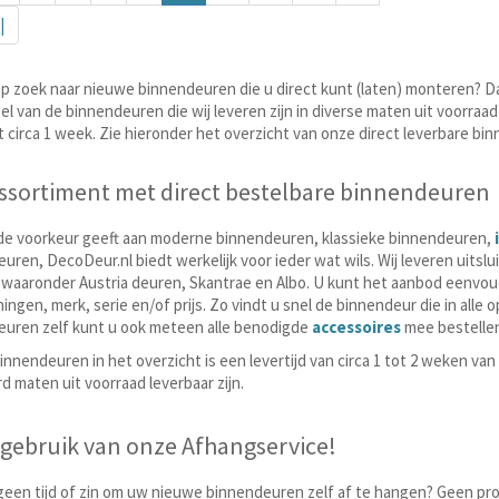
|
p zoek naar nieuwe binnendeuren die u direct kunt (laten) monteren? Dan
el van de binnendeuren die wij leveren zijn in diverse maten uit voorraa
 circa 1 week. Zie hieronder het overzicht van onze direct leverbare bi
ssortiment met direct bestelbare binnendeuren
de voorkeur geeft aan moderne binnendeuren, klassieke binnendeuren,
uren, DecoDeur.nl biedt werkelijk voor ieder wat wils. Wij leveren uits
waaronder Austria deuren, Skantrae en Albo. U kunt het aanbod eenvoudig 
ingen, merk, serie en/of prijs. Zo vindt u snel de binnendeur die in all
uren zelf kunt u ook meteen alle benodigde
accessoires
mee bestellen
binnendeuren in het overzicht is een levertijd van circa 1 tot 2 weken va
d maten uit voorraad leverbaar zijn.
gebruik van onze Afhangservice!
geen tijd of zin om uw nieuwe binnendeuren zelf af te hangen? Geen p