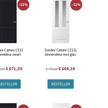
-21%
-21%
ex Cameo CE13
Svedex Cameo CE131
eeldeur zwart
binnendeur met glas
€ 671,50
€ 608,30
0,00
€ 770,00
BESTELLEN
BESTELLEN