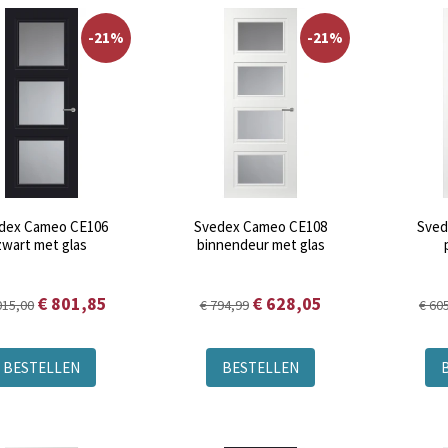
-21%
-21%
dex Cameo CE106
Svedex Cameo CE108
Sved
zwart met glas
binnendeur met glas
€ 801,85
€ 628,05
015,00
€ 794,99
€ 60
BESTELLEN
BESTELLEN