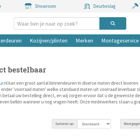
e
Showroom
Deurbeslag
terdeuren
Kozijnen/plinten
Merken
Montageservice
ct bestelbaar
ur
.nl kan een groot aantal binnendeuren in diverse maten direct leveren. 
n onder 'voorraad maten' welke standaard maten uit voorraad leverbaar zi
n betaal uw bestelling direct, en wij zorgen ervoor dat u de gewenste deu
even bellen wanneer u nog vragen heeft. Onze medewerkers staan u gr
Sorteren op:
Weergege