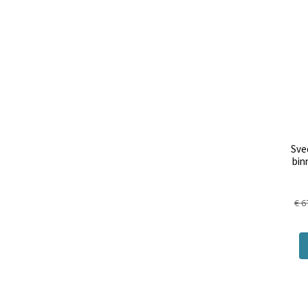
Sve
bin
€ 6