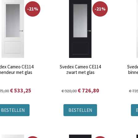
-21%
-21%
dex Cameo CE114
Svedex Cameo CE114
Sved
nendeur met glas
zwart met glas
binn
€ 533,25
€ 726,80
75,00
€ 920,00
€ 73
BESTELLEN
BESTELLEN