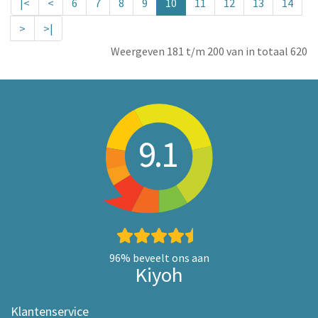
|<
<
6
7
8
9
10
11
12
13
14
>
>|
Weergeven 181 t/m 200 van in totaal 620
9.1
96%
beveelt ons aan
Kiyoh
Klantenservice