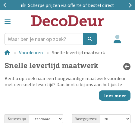
?
Scherpe prijzen
via offerte of bestel direct
Voordeuren
Snelle levertijd maatwerk
Snelle levertijd maatwerk
Bent u op zoek naar een hoogwaardige maatwerk voordeur
met een snelle levertijd? Dan bent u bij ons aan het juiste
adres. Speciaal in onze actieperiode profiteert u t/m 30 juni
Lees meer
van een extra snelle levertijd: uw maatwerk voordeur wordt al
geleverd binnen 7 werkweken. Zo combineert u de voordelen
van maatwerk met de snelheid die u normaal alleen bij
standaard voorraad deuren verwacht. Wanneer u de voordeur
Sorteren op:
Weergegeven:
ook door ons wil laten monteren, dan komen er uiteraard
nog extra weken bij voor het inmeten en de montage.