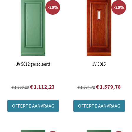
-20%
-20%
JV 5012 geïsoleerd
JV 5015
€ 1.112,23
€ 1.579,78
€ 1.390,29
€ 1.974,72
OFFERTE AANVRAAG
OFFERTE AANVRAAG