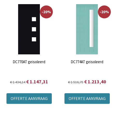
Maatwerk voordeuren in topkwaliteit
Een voordeur is het visitekaartje van uw woning. Daarom wilt
u niet alleen een mooie deur, maar ook een voordeur die
-20%
-20%
veilig, duurzaam en goed isolerend is. Onze maatwerk
voordeuren worden vervaardigd uit hoogwaardige materialen
en zijn ontworpen voor jarenlang wooncomfort. U kiest zelf
de uitvoering, merbau of het isolerende
DecoTherm/
Java
Therm, terwijl u verzekerd bent van
uitstekende kwaliteit en een scherpe prijs.
DC770AT geïsoleerd
DC774AT geïsoleerd
€ 1.147,31
€ 1.213,40
€ 1.434,14
€ 1.516,75
OFFERTE AANVRAAG
OFFERTE AANVRAAG