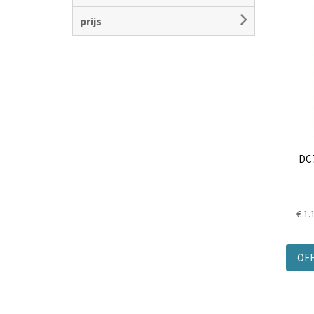
prijs
DC7
€ 1.
OF