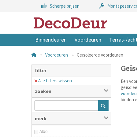
Scherpe prijzen
Montageservic
Binnendeuren
Voordeuren
Terras-/ach
Voordeuren
Geïsoleerde voordeuren
Geïs
filter
Alle filters wissen
Een voor
geïsole
zoeken
voordeu
bieden e
merk
Albo