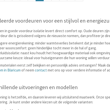
leerde voordeuren voor een stijlvol en energiezui
en in goede voordeur isolatie levert direct comfort op. Oude deuren zijn
deur die is geïsoleerd volgens de nieuwste normen, dan profiteer je dire
gere energierekening: minder warmteverlies betekent dat je minder hoe
er wooncomfort: geen hinderlijke tocht meer in de hal of gang.
luidsisolatie: naast kou houdt het hoogwaardige materiaal ook omgevin
urzame keuze: ideaal voor huiseigenaren die hun woning willen verduu
e materialen eerst zelf bekijken en persoonlijk advies ontvangen? Maak 
m in Blaricum
of neem
contact
met ons op voor verdere informatie of a
hillende uitvoeringen en modellen
ing is hetzelfde, en daarom leveren wij uitsluitend maatwerk. Onze specia
ering. Je kunt onder andere kiezen uit de volgende varianten: