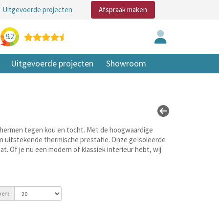
Uitgevoerde projecten
Afspraak maken
9.2
Uitgevoerde projecten
Showroom
beschermen tegen kou en tocht. Met de hoogwaardige
n uitstekende thermische prestatie. Onze geïsoleerde
at. Of je nu een modern of klassiek interieur hebt, wij
ven: