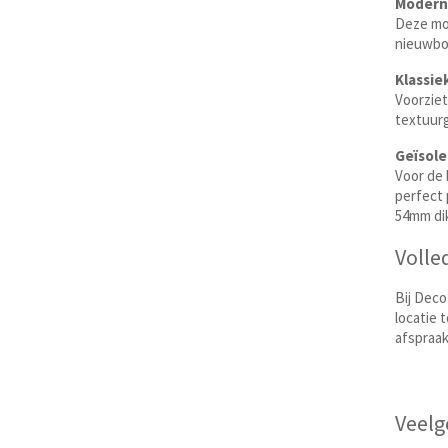
Modern
Deze mod
nieuwbo
Klassie
Voorziet
textuurg
Geïsole
Voor de 
perfect 
54mm dik
Volle
Bij Deco
locatie 
afspraak
Veelg