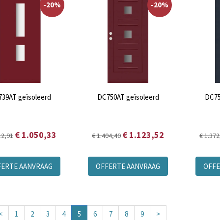
-20%
-20%
39AT geïsoleerd
DC750AT geïsoleerd
DC75
€ 1.050,33
€ 1.123,52
12,91
€ 1.404,40
€ 1.372
FERTE AANVRAAG
OFFERTE AANVRAAG
OFFE
<
1
2
3
4
5
6
7
8
9
>