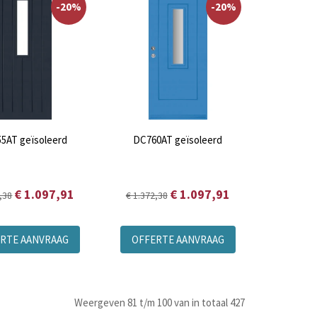
-20%
-20%
5AT geïsoleerd
DC760AT geïsoleerd
€ 1.097,91
€ 1.097,91
,38
€ 1.372,38
RTE AANVRAAG
OFFERTE AANVRAAG
Weergeven 81 t/m 100 van in totaal 427