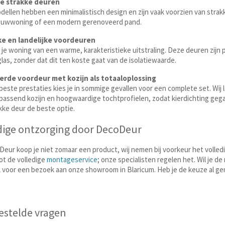
e strakke deuren
ellen hebben een minimalistisch design en zijn vaak voorzien van strakk
uwwoning of een modern gerenoveerd pand.
ke en landelijke voordeuren
 je woning van een warme, karakteristieke uitstraling. Deze deuren zijn
las, zonder dat dit ten koste gaat van de isolatiewaarde.
erde voordeur met kozijn als totaaloplossing
beste prestaties kies je in sommige gevallen voor een complete set. Wij
passend kozijn en hoogwaardige tochtprofielen, zodat kierdichting gegara
ke deur de beste optie.
dige ontzorging door DecoDeur
Deur koop je niet zomaar een product, wij nemen bij voorkeur het volle
tot de volledige
montageservice
; onze specialisten regelen het. Wil je d
 voor een bezoek aan onze showroom in Blaricum. Heb je de keuze al gemaa
estelde vragen