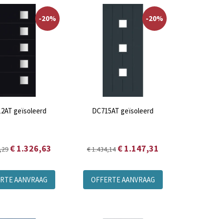
-20%
-20%
2AT geïsoleerd
DC715AT geïsoleerd
€ 1.326,63
€ 1.147,31
,29
€ 1.434,14
RTE AANVRAAG
OFFERTE AANVRAAG