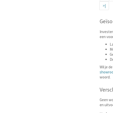
>|
Geïso
Invester
een voor
La
Me
Ge
Du
Wil je d
showroo
woord.
Versc
Geen won
en uitvo