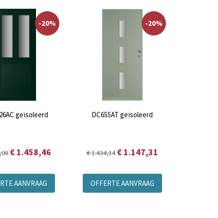
-20%
-20%
26AC geïsoleerd
DC655AT geïsoleerd
€ 1.458,46
€ 1.147,31
,08
€ 1.434,14
RTE AANVRAAG
OFFERTE AANVRAAG