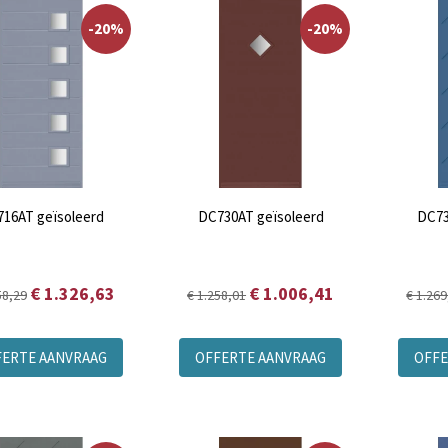
-20%
-20%
16AT geïsoleerd
DC730AT geïsoleerd
DC73
€ 1.326,63
€ 1.006,41
58,29
€ 1.258,01
€ 1.269
FERTE AANVRAAG
OFFERTE AANVRAAG
OFFE