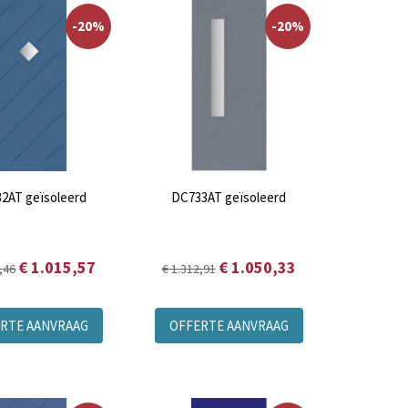
-20%
-20%
2AT geïsoleerd
DC733AT geïsoleerd
€ 1.015,57
€ 1.050,33
,46
€ 1.312,91
RTE AANVRAAG
OFFERTE AANVRAAG