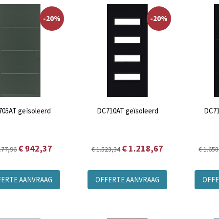
-20%
-20%
05AT geïsoleerd
DC710AT geïsoleerd
DC71
€ 942,37
€ 1.218,67
177,96
€ 1.523,34
€ 1.658
FERTE AANVRAAG
OFFERTE AANVRAAG
OFFE