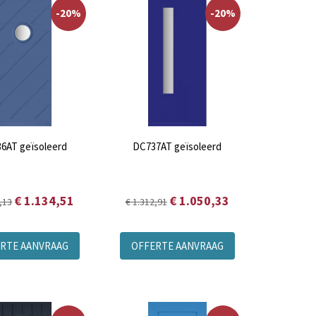
-20%
-20%
6AT geïsoleerd
DC737AT geïsoleerd
€ 1.134,51
€ 1.050,33
,13
€ 1.312,91
RTE AANVRAAG
OFFERTE AANVRAAG