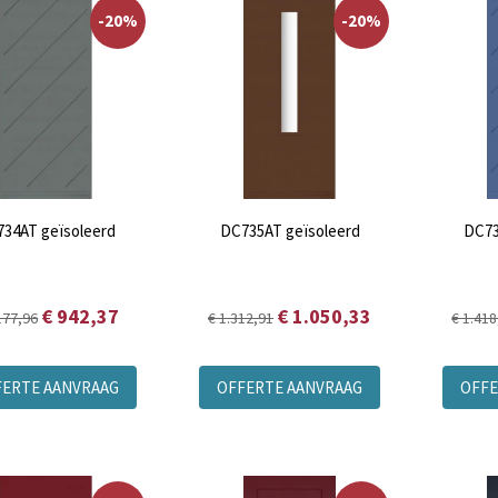
-20%
-20%
34AT geïsoleerd
DC735AT geïsoleerd
DC73
€ 942,37
€ 1.050,33
177,96
€ 1.312,91
€ 1.418
FERTE AANVRAAG
OFFERTE AANVRAAG
OFFE