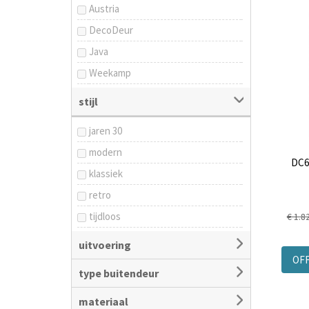
Austria
DecoDeur
Java
Weekamp
Skantrae
stijl
jaren 30
modern
DC6
klassiek
retro
tijdloos
€ 1.8
landelijk
uitvoering
OF
type buitendeur
materiaal