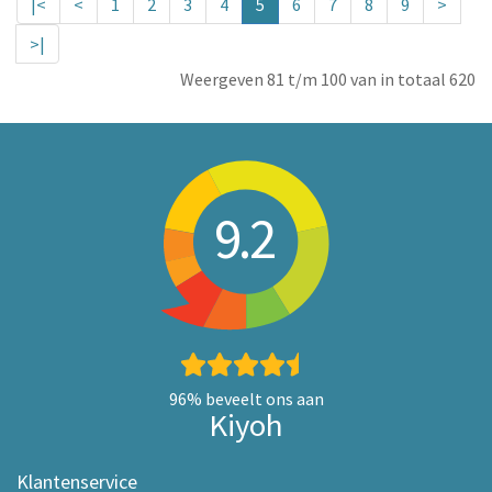
|<
<
1
2
3
4
5
6
7
8
9
>
>|
Weergeven 81 t/m 100 van in totaal 620
9.2
96%
beveelt ons aan
Kiyoh
Klantenservice