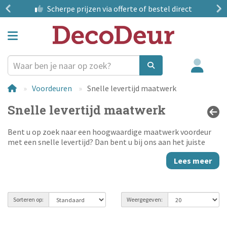
?
Scherpe prijzen
via offerte of bestel direct
Voordeuren
Snelle levertijd maatwerk
Snelle levertijd maatwerk
Bent u op zoek naar een hoogwaardige maatwerk voordeur
met een snelle levertijd? Dan bent u bij ons aan het juiste
adres. Speciaal in onze actieperiode profiteert u t/m 30 juni
Lees meer
van een extra snelle levertijd: uw maatwerk voordeur wordt al
geleverd binnen 7 werkweken. Zo combineert u de voordelen
van maatwerk met de snelheid die u normaal alleen bij
standaard voorraad deuren verwacht. Wanneer u de voordeur
Sorteren op:
Weergegeven:
ook door ons wil laten monteren, dan komen er uiteraard
nog extra weken bij voor het inmeten en de montage.