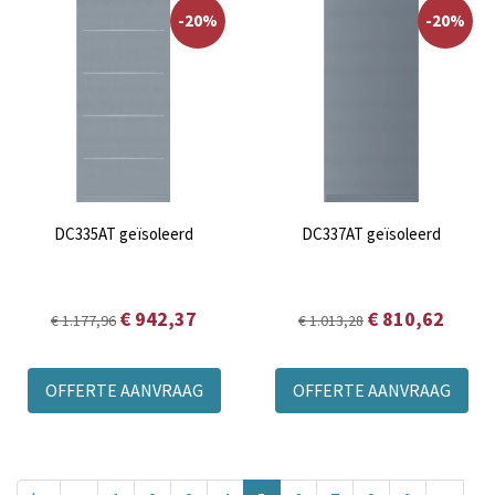
-20%
-20%
DC335AT geïsoleerd
DC337AT geïsoleerd
€ 942,37
€ 810,62
€ 1.177,96
€ 1.013,28
OFFERTE AANVRAAG
OFFERTE AANVRAAG