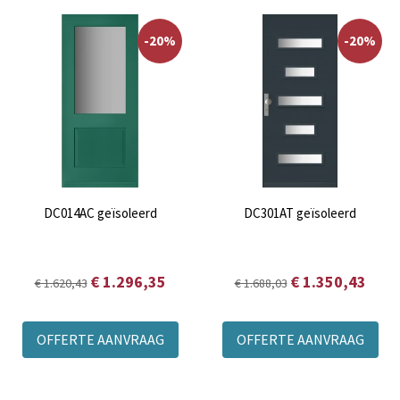
Maatwerk voordeuren in topkwaliteit
Een voordeur is het visitekaartje van uw woning. Daarom wilt
u niet alleen een mooie deur, maar ook een voordeur die
-20%
-20%
veilig, duurzaam en goed isolerend is. Onze maatwerk
voordeuren worden vervaardigd uit hoogwaardige materialen
en zijn ontworpen voor jarenlang wooncomfort. U kiest zelf
de uitvoering, merbau of het isolerende
DecoTherm/
Java
Therm, terwijl u verzekerd bent van
uitstekende kwaliteit en een scherpe prijs.
DC014AC geïsoleerd
DC301AT geïsoleerd
€ 1.296,35
€ 1.350,43
€ 1.620,43
€ 1.688,03
OFFERTE AANVRAAG
OFFERTE AANVRAAG